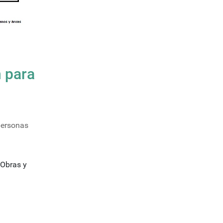
 para
personas