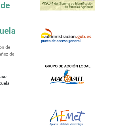
 de
uela
ón de
añez de
cuela