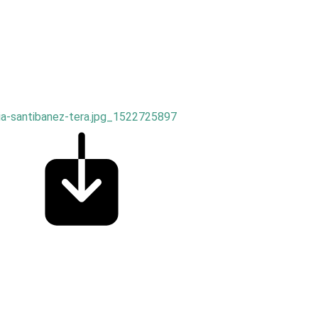
sia-santibanez-tera.jpg_1522725897