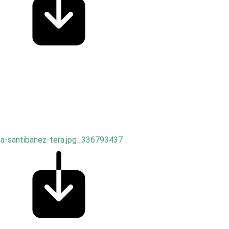
sia-santibanez-tera.jpg_336793437