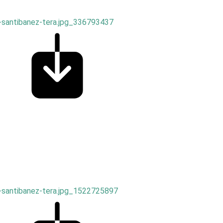
-santibanez-tera.jpg_336793437
-santibanez-tera.jpg_1522725897