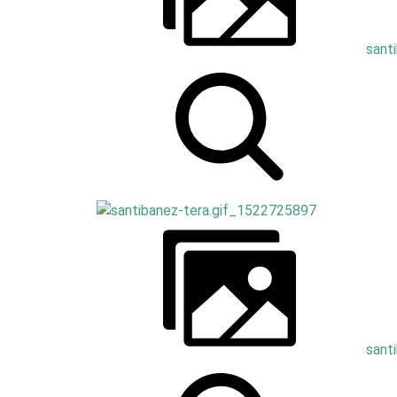
sant
sant