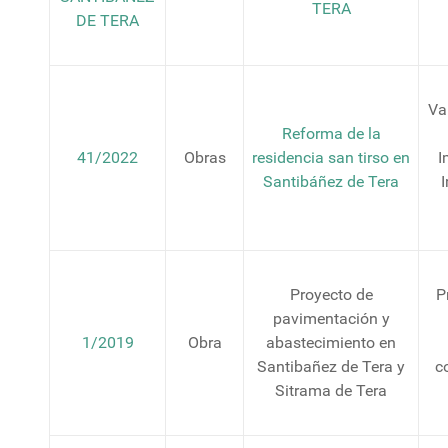
TERA
DE TERA
Va
Reforma de la
41/2022
Obras
residencia san tirso en
I
Santibáñez de Tera
Proyecto de
P
pavimentación y
1/2019
Obra
abastecimiento en
Santibañez de Tera y
c
Sitrama de Tera