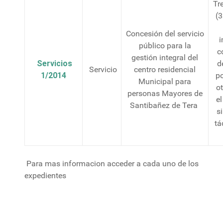
Tre
(3
Concesión del servicio
i
público para la
c
gestión integral del
Servicios
d
Servicio
centro residencial
1/2014
po
Municipal para
ot
personas Mayores de
el
Santibañez de Tera
s
tá
Para mas informacion acceder a cada uno de los
expedientes